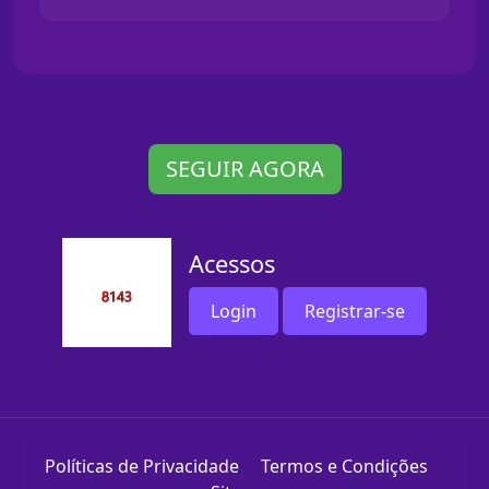
SEGUIR AGORA
Acessos
Login
Registrar-se
Políticas de Privacidade
Termos e Condições