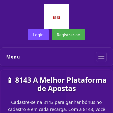
Login
Registrar-se
Menu
📱 8143 A Melhor Plataforma
de Apostas
Cadastre-se na 8143 para ganhar bônus no
cadastro e em cada recarga. Com a 8143, você