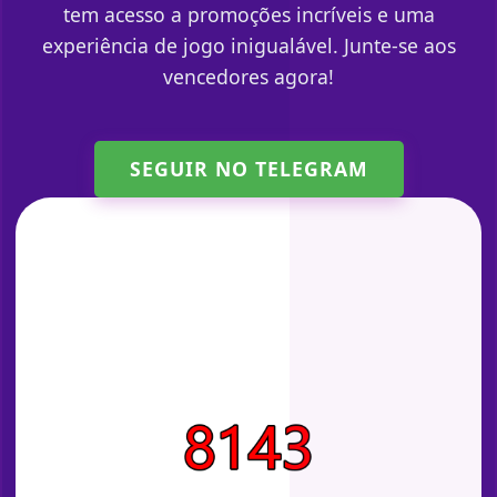
tem acesso a promoções incríveis e uma
experiência de jogo inigualável. Junte-se aos
vencedores agora!
SEGUIR NO TELEGRAM