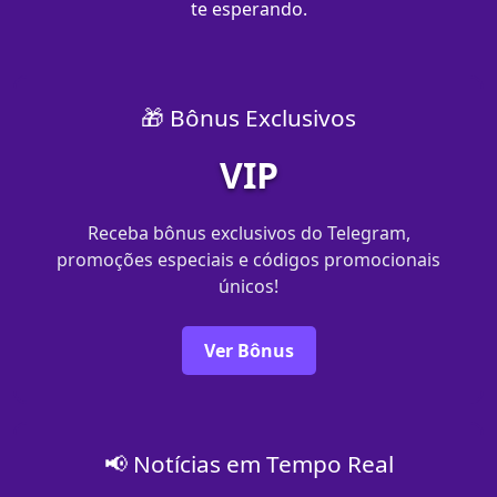
te esperando.
🎁 Bônus Exclusivos
VIP
Receba bônus exclusivos do Telegram,
promoções especiais e códigos promocionais
únicos!
Ver Bônus
📢 Notícias em Tempo Real