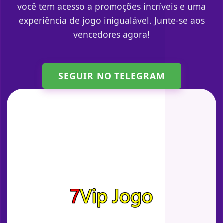
você tem acesso a promoções incríveis e uma
experiência de jogo inigualável. Junte-se aos
vencedores agora!
SEGUIR NO TELEGRAM