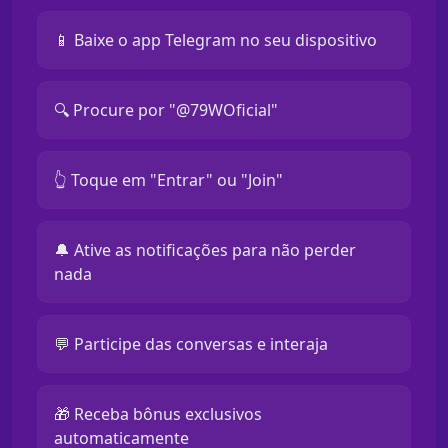
📱 Baixe o app Telegram no seu dispositivo
🔍 Procure por "@79WOficial"
👆 Toque em "Entrar" ou "Join"
🔔 Ative as notificações para não perder
nada
💬 Participe das conversas e interaja
🎁 Receba bônus exclusivos
automaticamente