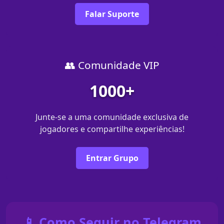
Falar Suporte
👥 Comunidade VIP
1000+
Junte-se a uma comunidade exclusiva de
jogadores e compartilhe experiências!
Entrar Grupo
📱 Como Seguir no Telegram