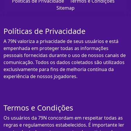
Políticas de Privacidade
Termos e Condições
Sitemap
Políticas de Privacidade
A 79N valoriza a privacidade de seus usuários e está
empenhada em proteger todas as informações
pessoais fornecidas durante o uso de nossos canais de
comunicação. Todos os dados coletados são utilizados
exclusivamente para fins de melhoria contínua da
experiência de nossos jogadores.
Termos e Condições
Os usuários da 79N concordam em respeitar todas as
regras e regulamentos estabelecidos. É importante ler