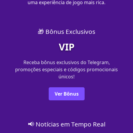
uma experiência de jogo mais rica.
🎁 Bônus Exclusivos
VIP
Receba bônus exclusivos do Telegram,
promoções especiais e códigos promocionais
únicos!
Ver Bônus
📢 Notícias em Tempo Real