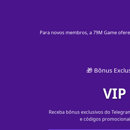
Para novos membros, a 79M Game oferece
🎁 Bônus Exclu
VIP
Receba bônus exclusivos do Telegra
e códigos promocionai