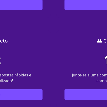
reto
👥 
t
espostas rápidas e
Junte-se a uma com
lizado!
compa
e