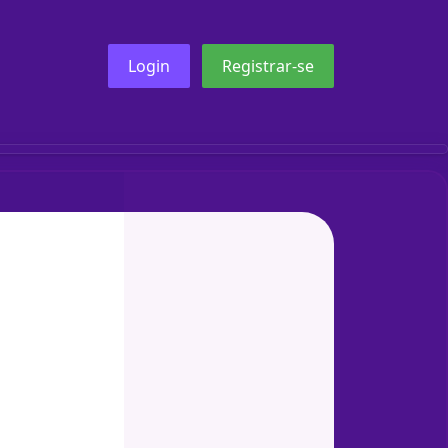
Login
Registrar-se