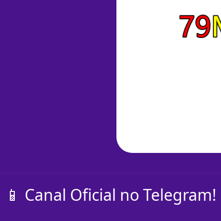
📱 Canal Oficial no Telegram!