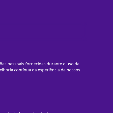
ões pessoais fornecidas durante o uso de
elhoria contínua da experiência de nossos