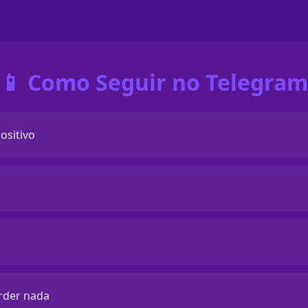
📱 Como Seguir no Telegram
ositivo
"
erder nada