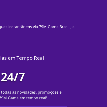
m
es instantâneos via 79M Game Brasil , e
cias em Tempo Real
24/7
e todas as novidades, promoções e
 79M Game em tempo real!