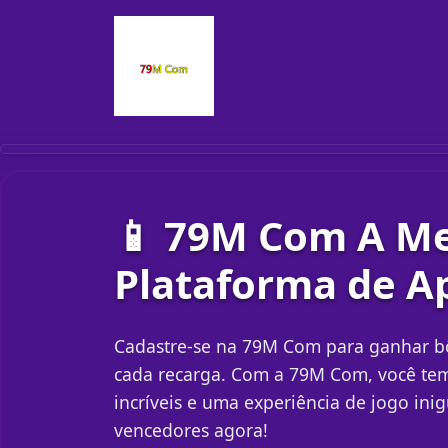
📱 79M Com A M
Plataforma de A
Cadastre-se na 79M Com para ganhar b
cada recarga. Com a 79M Com, você te
incríveis e uma experiência de jogo inig
vencedores agora!