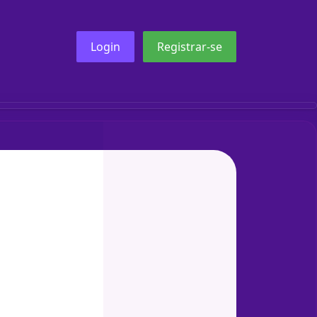
Login
Registrar-se