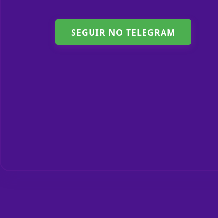
SEGUIR NO TELEGRAM