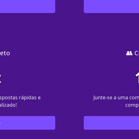
reto
👥 
t
espostas rápidas e
Junte-se a uma com
lizado!
compa
e