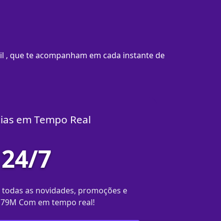
il , que te acompanham em cada instante de
cias em Tempo Real
24/7
e todas as novidades, promoções e
 79M Com em tempo real!