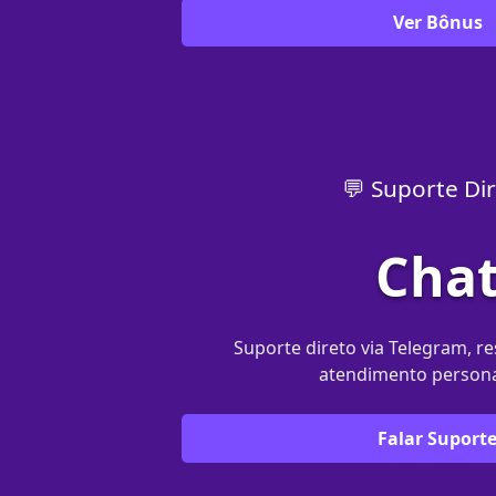
Ver Bônus
💬 Suporte Di
Cha
Suporte direto via Telegram, r
atendimento persona
Falar Suport