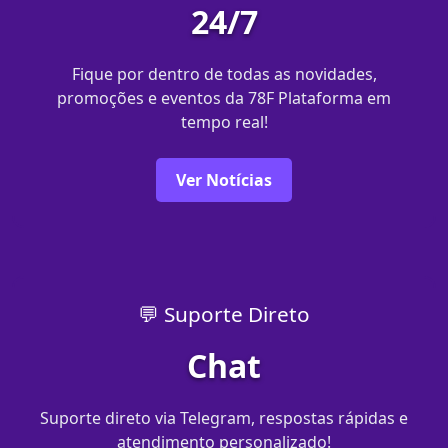
24/7
Fique por dentro de todas as novidades,
promoções e eventos da 78F Plataforma em
tempo real!
Ver Notícias
💬 Suporte Direto
Chat
Suporte direto via Telegram, respostas rápidas e
atendimento personalizado!