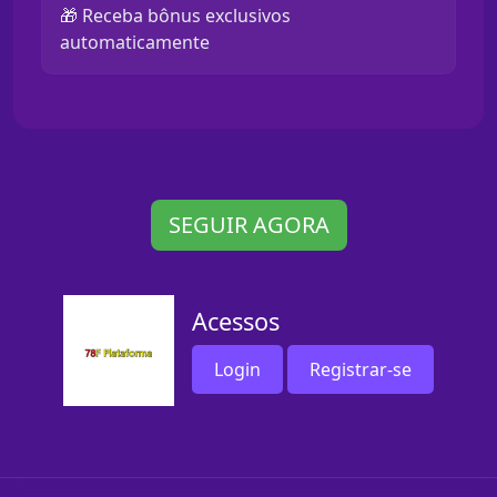
🎁 Receba bônus exclusivos
automaticamente
SEGUIR AGORA
Acessos
Login
Registrar-se