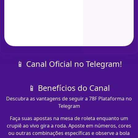
📱 Canal Oficial no Telegram!
📱 Benefícios do Canal
Descubra as vantagens de seguir a 78F Plataforma no
Telegram
Faça suas apostas na mesa de roleta enquanto um
crupiê ao vivo gira a roda. Aposte em números, cores
ou outras combinações específicas e observe a bola