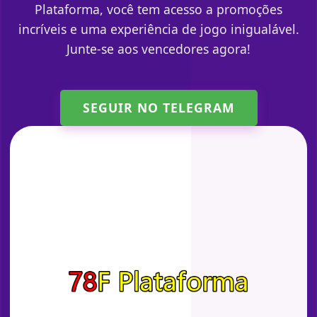
Plataforma, você tem acesso a promoções
incríveis e uma experiência de jogo inigualável.
Junte-se aos vencedores agora!
SEGUIR NO TELEGRAM