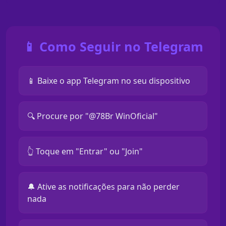
📱 Como Seguir no Telegram
📱 Baixe o app Telegram no seu dispositivo
🔍 Procure por "@78Br WinOficial"
👆 Toque em "Entrar" ou "Join"
🔔 Ative as notificações para não perder
nada