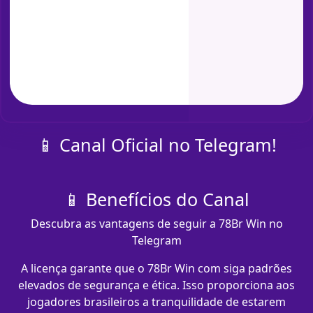
📱 Canal Oficial no Telegram!
📱 Benefícios do Canal
Descubra as vantagens de seguir a 78Br Win no
Telegram
A licença garante que o 78Br Win com​ siga padrões
elevados de segurança e ética. Isso proporciona aos
jogadores brasileiros a tranquilidade de estarem