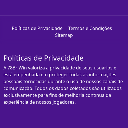
Políticas de Privacidade
Termos e Condições
Sitemap
Políticas de Privacidade
A 78Br Win valoriza a privacidade de seus usuários e
está empenhada em proteger todas as informações
pessoais fornecidas durante o uso de nossos canais de
comunicação. Todos os dados coletados são utilizados
exclusivamente para fins de melhoria contínua da
experiência de nossos jogadores.