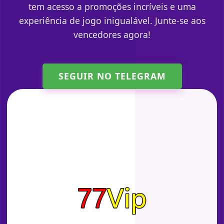
tem acesso a promoções incríveis e uma
experiência de jogo inigualável. Junte-se aos
vencedores agora!
SEGUIR NO TELEGRAM