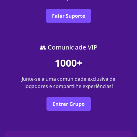
Falar Suporte
👥 Comunidade VIP
1000+
Junte-se a uma comunidade exclusiva de
jogadores e compartilhe experiências!
Entrar Grupo