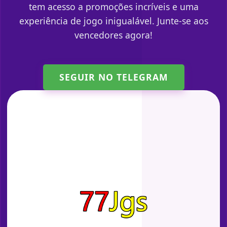
tem acesso a promoções incríveis e uma
experiência de jogo inigualável. Junte-se aos
vencedores agora!
SEGUIR NO TELEGRAM