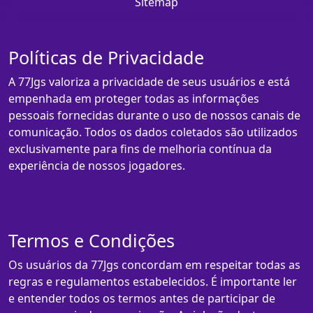
Sitemap
Políticas de Privacidade
A 77Jgs valoriza a privacidade de seus usuários e está
empenhada em proteger todas as informações
pessoais fornecidas durante o uso de nossos canais de
comunicação. Todos os dados coletados são utilizados
exclusivamente para fins de melhoria contínua da
experiência de nossos jogadores.
Termos e Condições
Os usuários da 77Jgs concordam em respeitar todas as
regras e regulamentos estabelecidos. É importante ler
e entender todos os termos antes de participar de