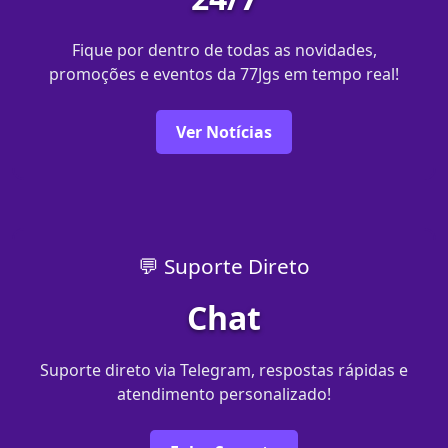
Fique por dentro de todas as novidades,
promoções e eventos da 77Jgs em tempo real!
Ver Notícias
💬 Suporte Direto
Chat
Suporte direto via Telegram, respostas rápidas e
atendimento personalizado!