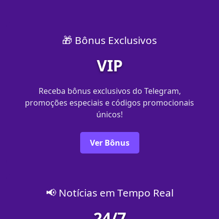
🎁 Bônus Exclusivos
VIP
Receba bônus exclusivos do Telegram,
promoções especiais e códigos promocionais
únicos!
Ver Bônus
📢 Notícias em Tempo Real
24/7