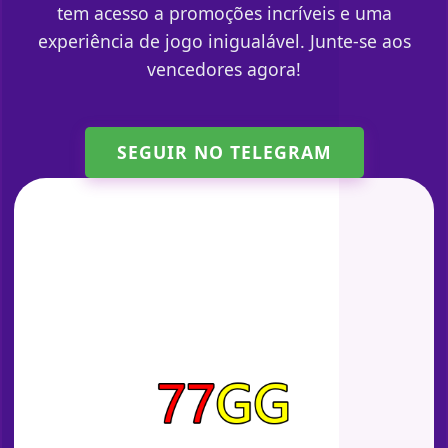
tem acesso a promoções incríveis e uma
experiência de jogo inigualável. Junte-se aos
vencedores agora!
SEGUIR NO TELEGRAM