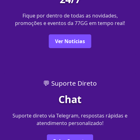
Fique por dentro de todas as novidades,
promoções e eventos da 77GG em tempo real!
Ver Notícias
💬 Suporte Direto
Chat
Suporte direto via Telegram, respostas rápidas e
atendimento personalizado!