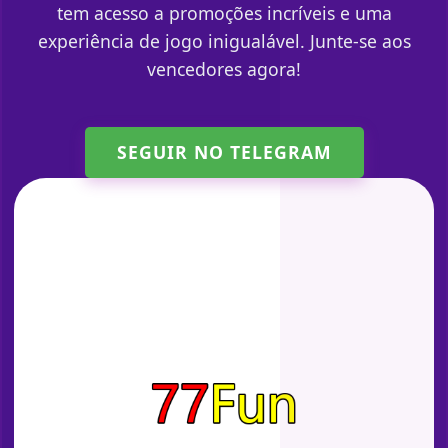
tem acesso a promoções incríveis e uma
experiência de jogo inigualável. Junte-se aos
vencedores agora!
SEGUIR NO TELEGRAM