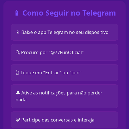
📱 Como Seguir no Telegram
📱 Baixe o app Telegram no seu dispositivo
🔍 Procure por "@77FunOficial"
👆 Toque em "Entrar" ou "Join"
🔔 Ative as notificações para não perder
nada
💬 Participe das conversas e interaja