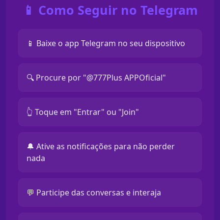
📱 Como Seguir no Telegram
📱 Baixe o app Telegram no seu dispositivo
🔍 Procure por "@777Plus APPOficial"
👆 Toque em "Entrar" ou "Join"
🔔 Ative as notificações para não perder
nada
💬 Participe das conversas e interaja