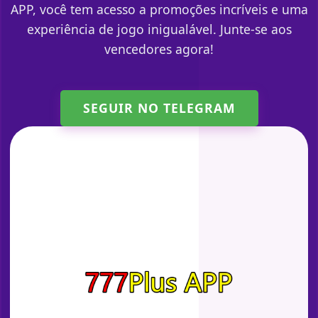
APP, você tem acesso a promoções incríveis e uma
experiência de jogo inigualável. Junte-se aos
vencedores agora!
SEGUIR NO TELEGRAM