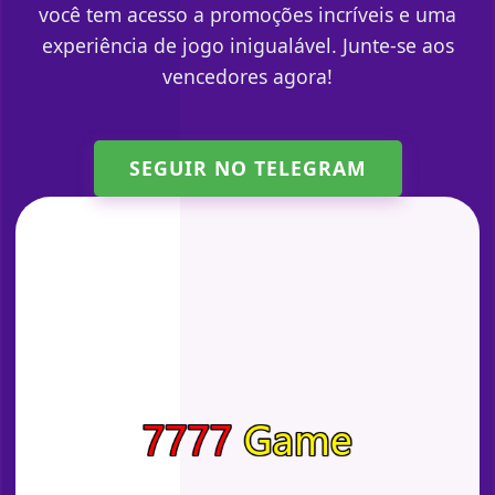
você tem acesso a promoções incríveis e uma
experiência de jogo inigualável. Junte-se aos
vencedores agora!
SEGUIR NO TELEGRAM