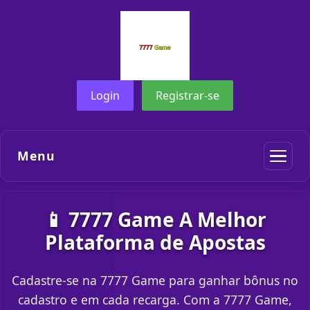
Login
Registrar-se
Menu
📱 7777 Game A Melhor
Plataforma de Apostas
Cadastre-se na 7777 Game para ganhar bônus no
cadastro e em cada recarga. Com a 7777 Game,