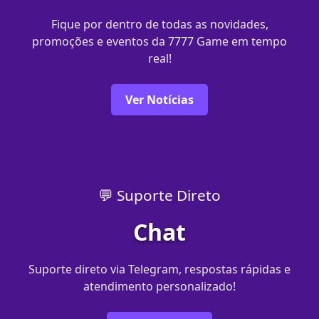
Fique por dentro de todas as novidades,
promoções e eventos da 7777 Game em tempo
real!
Ver Notícias
💬 Suporte Direto
Chat
Suporte direto via Telegram, respostas rápidas e
atendimento personalizado!