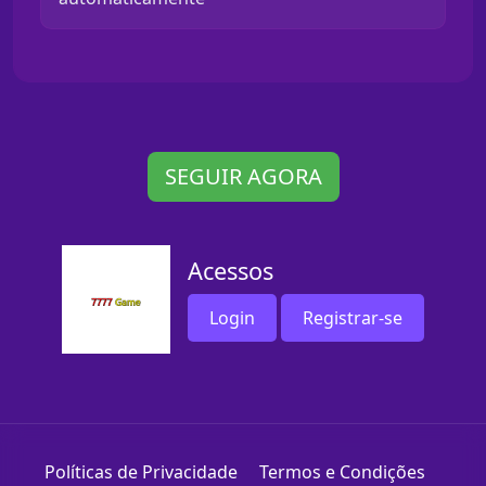
SEGUIR AGORA
Acessos
Login
Registrar-se
Políticas de Privacidade
Termos e Condições