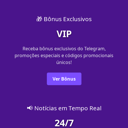
🎁 Bônus Exclusivos
VIP
Receba bônus exclusivos do Telegram,
promoções especiais e códigos promocionais
únicos!
Ver Bônus
📢 Notícias em Tempo Real
24/7