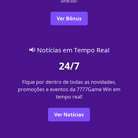
únicos!
Ver Bônus
📢 Notícias em Tempo Real
24/7
Fique por dentro de todas as novidades,
promoções e eventos da 7777Game Win em
tempo real!
Ver Notícias