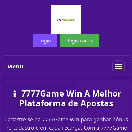
Login
Registrar-se
Menu
📱 7777Game Win A Melhor
Plataforma de Apostas
Cadastre-se na 7777Game Win para ganhar bônus
no cadastro e em cada recarga. Com a 7777Game