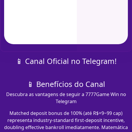
📱 Canal Oficial no Telegram!
📱 Benefícios do Canal
Descubra as vantagens de seguir a 7777Game Win no
Telegram
Matched deposit bonus de 100% (até R$+9~99 cap)
representa industry-standard first-deposit incentive,
doubling effective bankroll imediatamente. Matemática