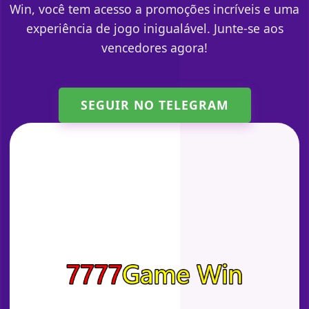
Win, você tem acesso a promoções incríveis e uma
experiência de jogo inigualável. Junte-se aos
vencedores agora!
SEGUIR NO TELEGRAM