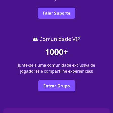
Falar Suporte
👥 Comunidade VIP
1000+
Junte-se a uma comunidade exclusiva de
jogadores e compartilhe experiências!
Entrar Grupo