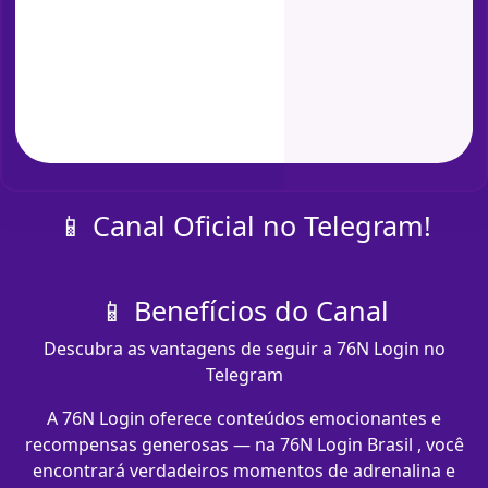
📱 Canal Oficial no Telegram!
📱 Benefícios do Canal
Descubra as vantagens de seguir a 76N Login no
Telegram
A 76N Login oferece conteúdos emocionantes e
recompensas generosas — na 76N Login Brasil , você
encontrará verdadeiros momentos de adrenalina e