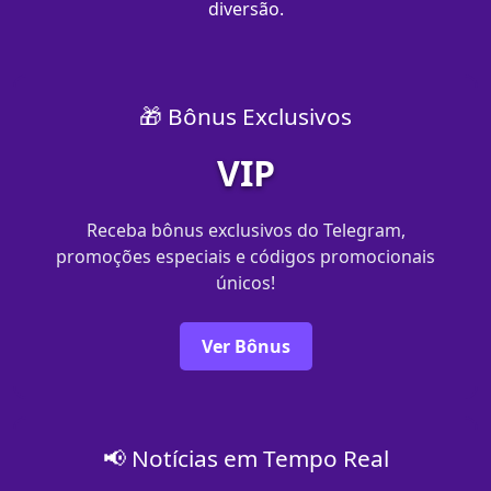
diversão.
🎁 Bônus Exclusivos
VIP
Receba bônus exclusivos do Telegram,
promoções especiais e códigos promocionais
únicos!
Ver Bônus
📢 Notícias em Tempo Real