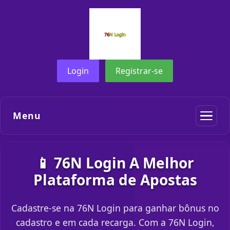
Login
Registrar-se
Menu
📱 76N Login A Melhor
Plataforma de Apostas
Cadastre-se na 76N Login para ganhar bônus no
cadastro e em cada recarga. Com a 76N Login,