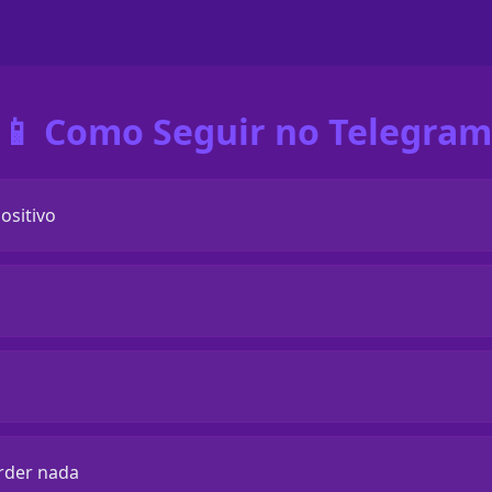
📱 Como Seguir no Telegram
ositivo
erder nada