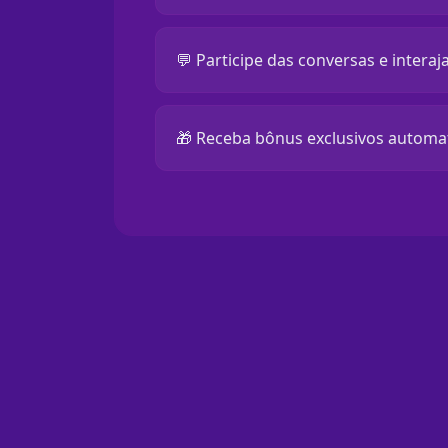
💬 Participe das conversas e interaj
🎁 Receba bônus exclusivos autom