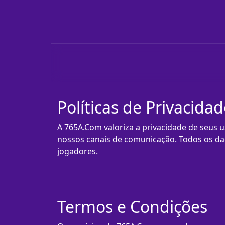
Políticas de Privacida
A 765A.Com valoriza a privacidade de seus
nossos canais de comunicação. Todos os dad
jogadores.
Termos e Condições