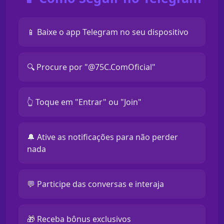
📱 Baixe o app Telegram no seu dispositivo
🔍 Procure por "@75C.ComOficial"
👆 Toque em "Entrar" ou "Join"
🔔 Ative as notificações para não perder
nada
💬 Participe das conversas e interaja
🎁 Receba bônus exclusivos