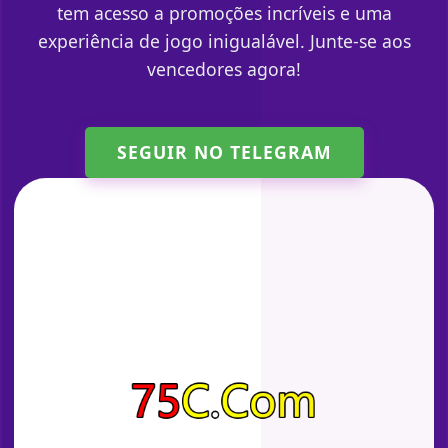
tem acesso a promoções incríveis e uma
experiência de jogo inigualável. Junte-se aos
vencedores agora!
SEGUIR NO TELEGRAM