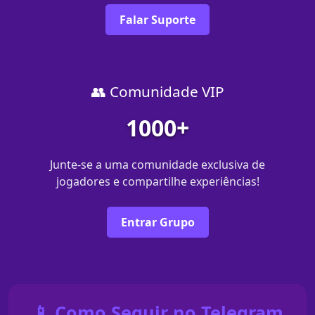
Falar Suporte
👥 Comunidade VIP
1000+
Junte-se a uma comunidade exclusiva de
jogadores e compartilhe experiências!
Entrar Grupo
📱 Como Seguir no Telegram