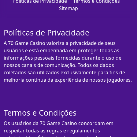
Políticas de Privacidade
Termos e Condições
Sitemap
Políticas de Privacidade
A 70 Game Casino valoriza a privacidade de seus
usuários e está empenhada em proteger todas as
informações pessoais fornecidas durante o uso de
nossos canais de comunicação. Todos os dados
coletados são utilizados exclusivamente para fins de
melhoria contínua da experiência de nossos jogadores.
Termos e Condições
Os usuários da 70 Game Casino concordam em
respeitar todas as regras e regulamentos