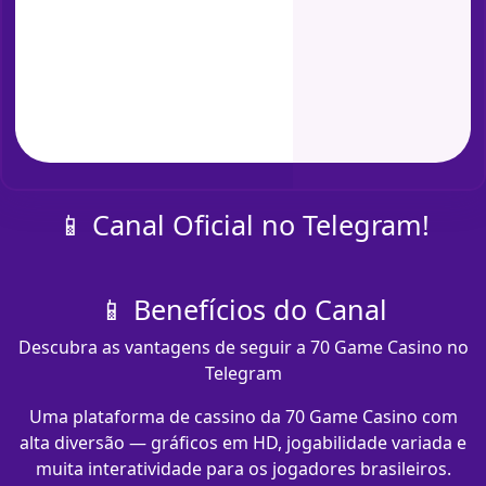
📱 Canal Oficial no Telegram!
📱 Benefícios do Canal
Descubra as vantagens de seguir a 70 Game Casino no
Telegram
Uma plataforma de cassino da 70 Game Casino com
alta diversão — gráficos em HD, jogabilidade variada e
muita interatividade para os jogadores brasileiros.