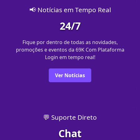
📢 Notícias em Tempo Real
24/7
Fique por dentro de todas as novidades,
promoções e eventos da 69K Com Plataforma
Login em tempo real!
Ver Notícias
💬 Suporte Direto
Chat