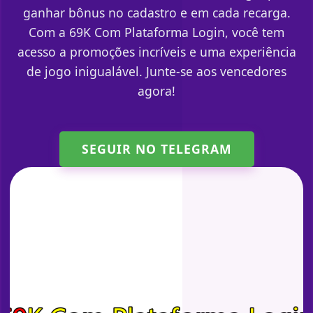
ganhar bônus no cadastro e em cada recarga.
Com a 69K Com Plataforma Login, você tem
acesso a promoções incríveis e uma experiência
de jogo inigualável. Junte-se aos vencedores
agora!
SEGUIR NO TELEGRAM