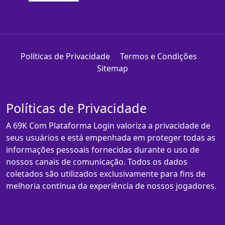
Políticas de Privacidade
Termos e Condições
Sitemap
Políticas de Privacidade
A 69K Com Plataforma Login valoriza a privacidade de
seus usuários e está empenhada em proteger todas as
informações pessoais fornecidas durante o uso de
nossos canais de comunicação. Todos os dados
coletados são utilizados exclusivamente para fins de
melhoria contínua da experiência de nossos jogadores.