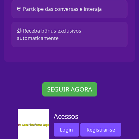
💬 Participe das conversas e interaja
🎁 Receba bônus exclusivos
automaticamente
SEGUIR AGORA
Acessos
Login
Registrar-se