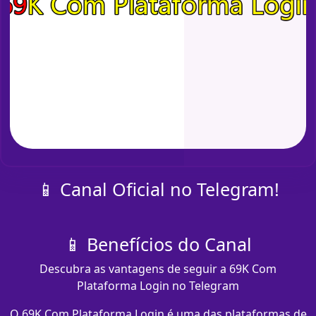
📱 Canal Oficial no Telegram!
📱 Benefícios do Canal
Descubra as vantagens de seguir a 69K Com
Plataforma Login no Telegram
O 69K Com Plataforma Login é uma das plataformas de