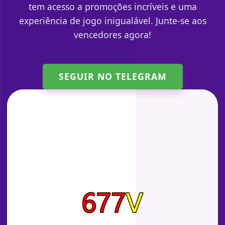
tem acesso a promoções incríveis e uma
experiência de jogo inigualável. Junte-se aos
vencedores agora!
SEGUIR NO TELEGRAM