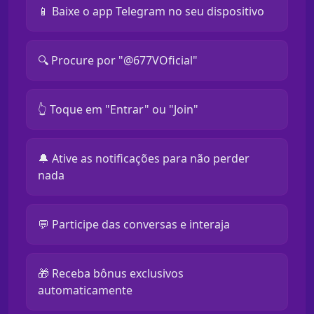
📱 Baixe o app Telegram no seu dispositivo
🔍 Procure por "@677VOficial"
👆 Toque em "Entrar" ou "Join"
🔔 Ative as notificações para não perder
nada
💬 Participe das conversas e interaja
🎁 Receba bônus exclusivos
automaticamente