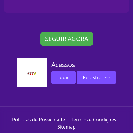
SEGUIR AGORA
Acessos
Login
Registrar-se
Políticas de Privacidade
Termos e Condições
Sitemap