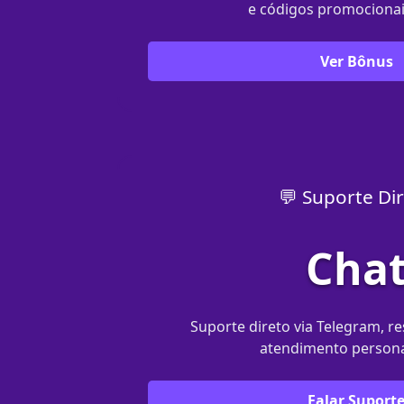
e códigos promocionai
Ver Bônus
💬 Suporte Di
Cha
Suporte direto via Telegram, r
atendimento persona
Falar Suport