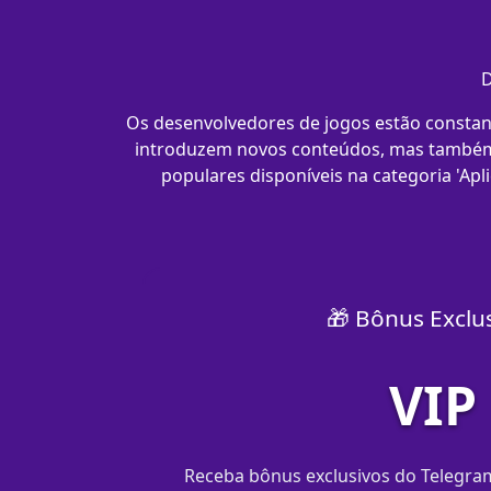
D
Os desenvolvedores de jogos estão consta
introduzem novos conteúdos, mas também c
populares disponíveis na categoria 'Apli
🎁 Bônus Exclu
VIP
Receba bônus exclusivos do Telegra