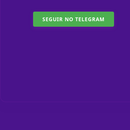
SEGUIR NO TELEGRAM