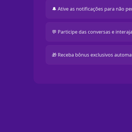
🔔 Ative as notificações para não p
💬 Participe das conversas e interaj
🎁 Receba bônus exclusivos autom