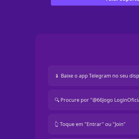
📱 Baixe o app Telegram no seu disp
🔍 Procure por "@66Jogo LoginOfici
👆 Toque em "Entrar" ou "Join"