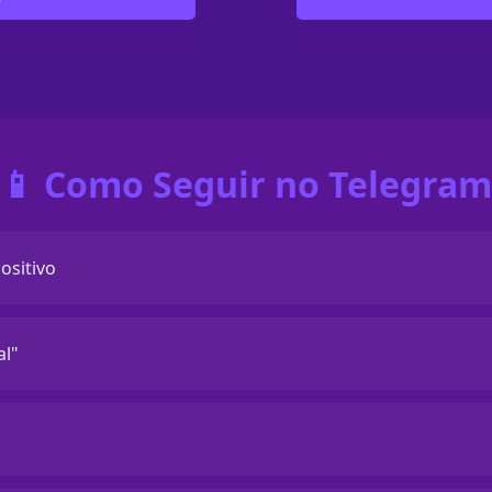
📱 Como Seguir no Telegram
ositivo
al"