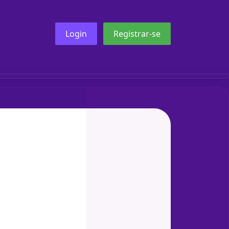
Login
Registrar-se