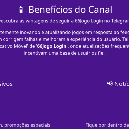
📱 Benefícios do Canal
escubra as vantagens de seguir a 66Jogo Login no Telegr
ntemente inovando e atualizando jogos em resposta ao fee
orrigem falhas e melhoram a experiência do usuário. Tal 
cativo Móvel' de '
66Jogo Login
', onde atualizações freque
incentivam uma base de usuários fiel.
sivos
📢 Notí
m, promoções especiais
Fique por dentro d