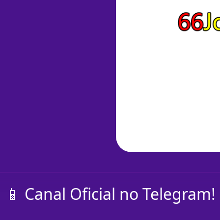
📱 Canal Oficial no Telegram!