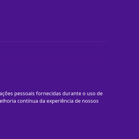
ações pessoais fornecidas durante o uso de
elhoria contínua da experiência de nossos