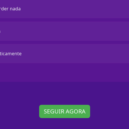
erder nada
a
aticamente
SEGUIR AGORA