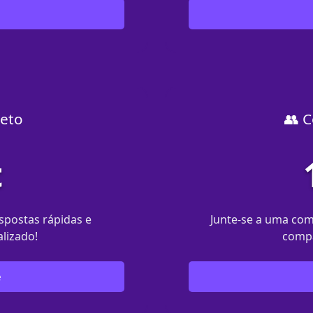
reto
👥 
t
espostas rápidas e
Junte-se a uma com
lizado!
compa
e