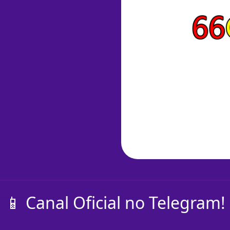
📱 Canal Oficial no Telegram!