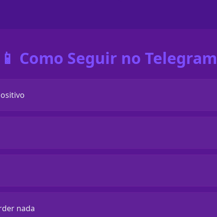
📱 Como Seguir no Telegram
ositivo
erder nada