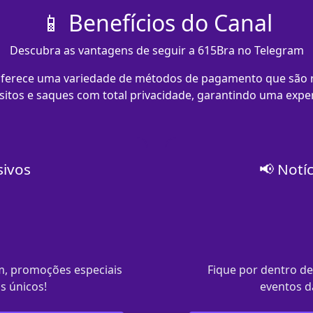
📱 Benefícios do Canal
Descubra as vantagens de seguir a 615Bra no Telegram
oferece uma variedade de métodos de pagamento que são rá
itos e saques com total privacidade, garantindo uma expe
sivos
📢 Notí
m, promoções especiais
Fique por dentro d
s únicos!
eventos d