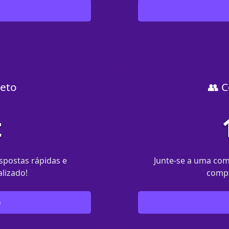
reto
👥 
t
espostas rápidas e
Junte-se a uma com
lizado!
compa
e