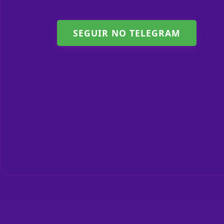
SEGUIR NO TELEGRAM