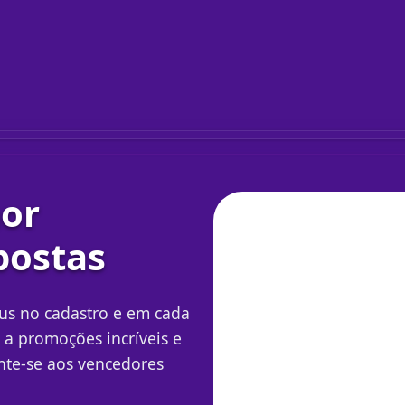
hor
postas
us no cadastro e em cada
 a promoções incríveis e
unte-se aos vencedores