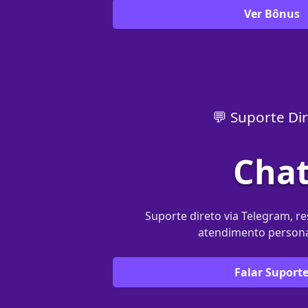
Ver Bônus
💬 Suporte Di
Cha
Suporte direto via Telegram, r
atendimento persona
Falar Suport