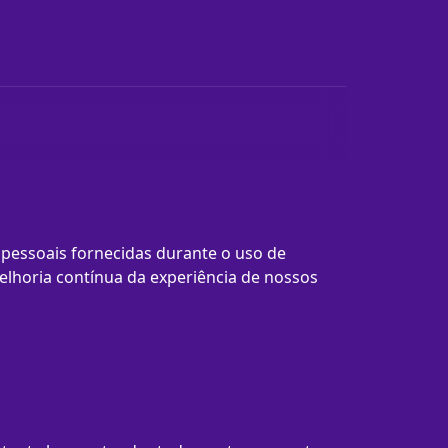
 pessoais fornecidas durante o uso de
elhoria contínua da experiência de nossos