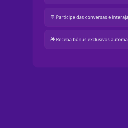
💬 Participe das conversas e interaj
🎁 Receba bônus exclusivos autom