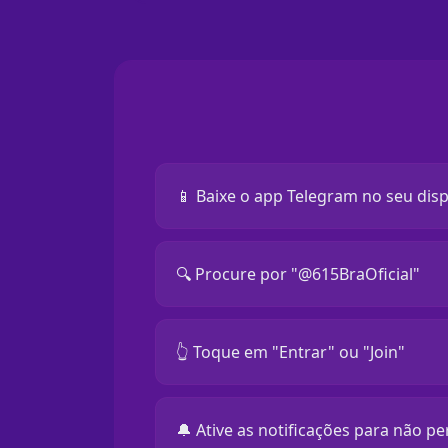
📱 Baixe o app Telegram no seu disp
🔍 Procure por "@615BraOficial"
👆 Toque em "Entrar" ou "Join"
🔔 Ative as notificações para não p