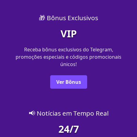
🎁 Bônus Exclusivos
VIP
Receba bônus exclusivos do Telegram,
promoções especiais e códigos promocionais
únicos!
Ver Bônus
📢 Notícias em Tempo Real
24/7