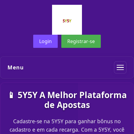
Login
Registrar-se
Menu
📱 5Y5Y A Melhor Plataforma
de Apostas
Cadastre-se na 5Y5Y para ganhar bônus no
cadastro e em cada recarga. Com a 5Y5Y, você