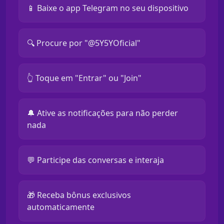
📱 Baixe o app Telegram no seu dispositivo
🔍 Procure por "@5Y5YOficial"
👆 Toque em "Entrar" ou "Join"
🔔 Ative as notificações para não perder
nada
💬 Participe das conversas e interaja
🎁 Receba bônus exclusivos
automaticamente