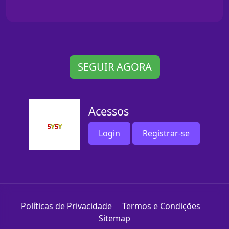
SEGUIR AGORA
Acessos
Login
Registrar-se
Políticas de Privacidade
Termos e Condições
Sitemap