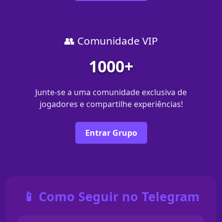
👥 Comunidade VIP
1000+
Junte-se a uma comunidade exclusiva de
jogadores e compartilhe experiências!
Entrar Grupo
📱 Como Seguir no Telegram