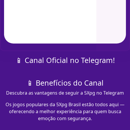
📱 Canal Oficial no Telegram!
📱 Benefícios do Canal
Descubra as vantagens de seguir a 5Xpg no Telegram
Os jogos populares da 5Xpg Brasil estão todos aqui —
oferecendo a melhor experiência para quem busca
emoção com segurança.