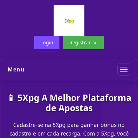
Login
Registrar-se
Menu
📱 5Xpg A Melhor Plataforma
de Apostas
Cadastre-se na 5Xpg para ganhar bônus no
cadastro e em cada recarga. Com a 5Xpg, você