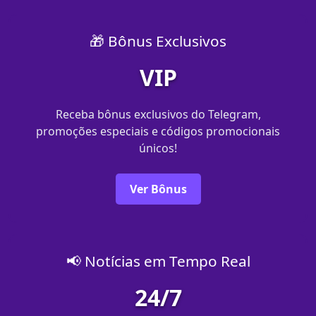
🎁 Bônus Exclusivos
VIP
Receba bônus exclusivos do Telegram,
promoções especiais e códigos promocionais
únicos!
Ver Bônus
📢 Notícias em Tempo Real
24/7