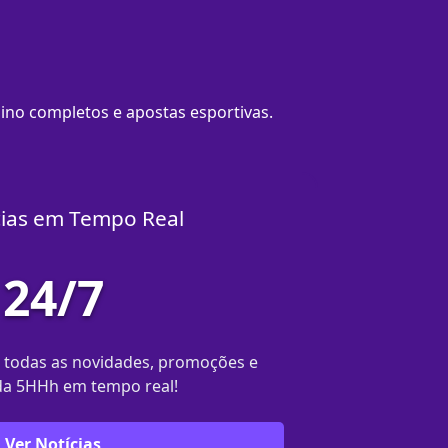
ino completos e apostas esportivas.
cias em Tempo Real
24/7
e todas as novidades, promoções e
da 5HHh em tempo real!
Ver Notícias