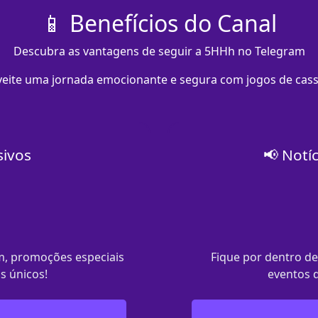
📱 Benefícios do Canal
Descubra as vantagens de seguir a 5HHh no Telegram
veite uma jornada emocionante e segura com jogos de cass
sivos
📢 Notí
m, promoções especiais
Fique por dentro d
s únicos!
eventos 