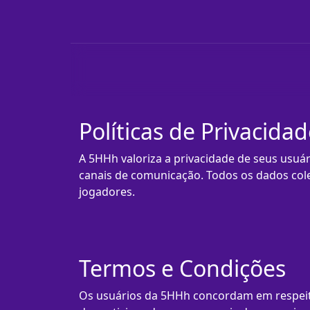
Políticas de Privacida
A 5HHh valoriza a privacidade de seus usu
canais de comunicação. Todos os dados cole
jogadores.
Termos e Condições
Os usuários da 5HHh concordam em respeita