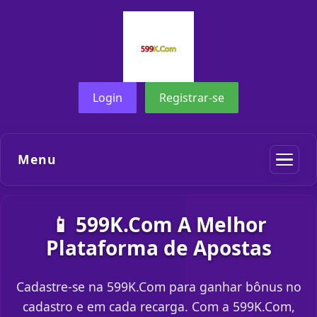
Login
Registrar-se
Menu
📱 599K.Com A Melhor
Plataforma de Apostas
Cadastre-se na 599K.Com para ganhar bônus no
cadastro e em cada recarga. Com a 599K.Com,