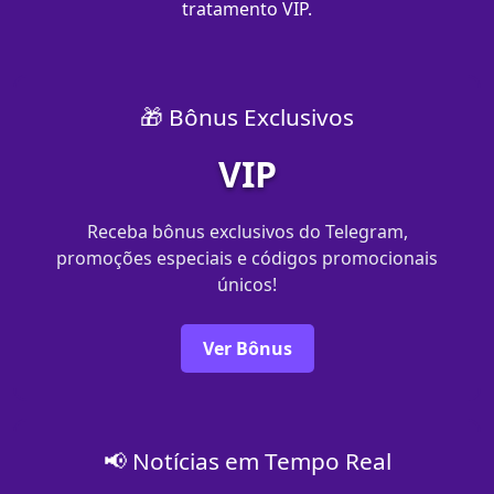
tratamento VIP.
🎁 Bônus Exclusivos
VIP
Receba bônus exclusivos do Telegram,
promoções especiais e códigos promocionais
únicos!
Ver Bônus
📢 Notícias em Tempo Real