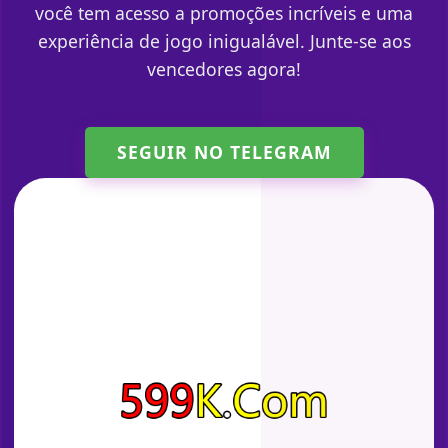
você tem acesso a promoções incríveis e uma
experiência de jogo inigualável. Junte-se aos
vencedores agora!
SEGUIR NO TELEGRAM