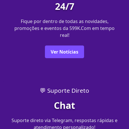
24/7
Fique por dentro de todas as novidades,
promoções e eventos da 599K.Com em tempo
real!
Ver Notícias
💬 Suporte Direto
Chat
Suporte direto via Telegram, respostas rápidas e
atendimento personalizado!