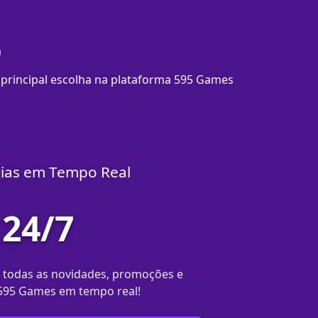
m
a principal escolha na plataforma 595 Games
cias em Tempo Real
24/7
e todas as novidades, promoções e
595 Games em tempo real!