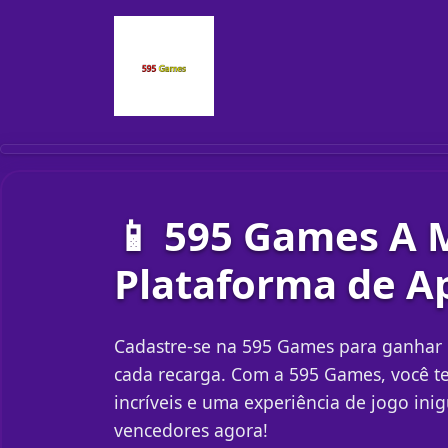
📱 595 Games A 
Plataforma de A
Cadastre-se na 595 Games para ganhar
cada recarga. Com a 595 Games, você 
incríveis e uma experiência de jogo inig
vencedores agora!