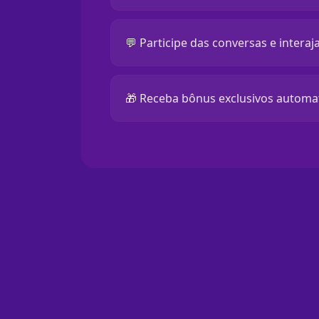
💬 Participe das conversas e interaj
🎁 Receba bônus exclusivos autom