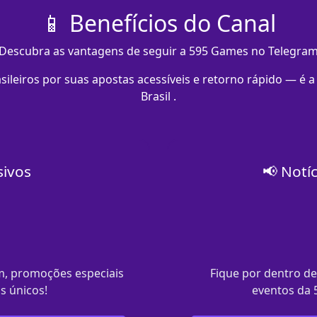
📱 Benefícios do Canal
Descubra as vantagens de seguir a 595 Games no Telegra
sileiros por suas apostas acessíveis e retorno rápido — é 
Brasil .
sivos
📢 Notí
m, promoções especiais
Fique por dentro d
s únicos!
eventos da 