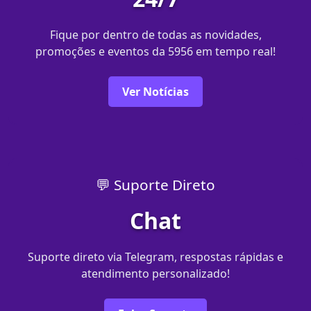
Fique por dentro de todas as novidades,
promoções e eventos da 5956 em tempo real!
Ver Notícias
💬 Suporte Direto
Chat
Suporte direto via Telegram, respostas rápidas e
atendimento personalizado!