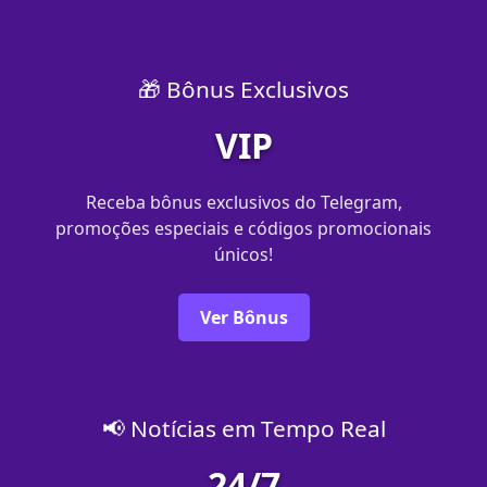
🎁 Bônus Exclusivos
VIP
Receba bônus exclusivos do Telegram,
promoções especiais e códigos promocionais
únicos!
Ver Bônus
📢 Notícias em Tempo Real
24/7