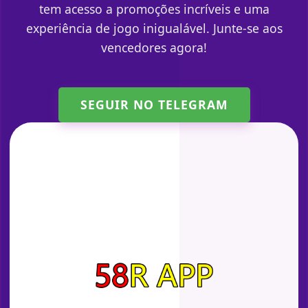
tem acesso a promoções incríveis e uma
experiência de jogo inigualável. Junte-se aos
vencedores agora!
SEGUIR NO TELEGRAM