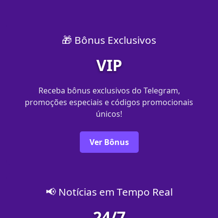
🎁 Bônus Exclusivos
VIP
Receba bônus exclusivos do Telegram,
promoções especiais e códigos promocionais
únicos!
Ver Bônus
📢 Notícias em Tempo Real
24/7