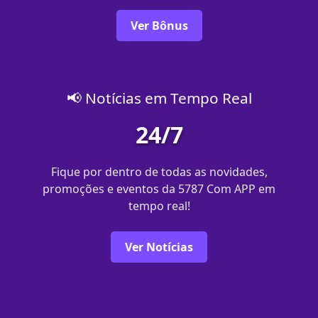
Ver Bônus
📢 Notícias em Tempo Real
24/7
Fique por dentro de todas as novidades,
promoções e eventos da 5787 Com APP em
tempo real!
Ver Notícias