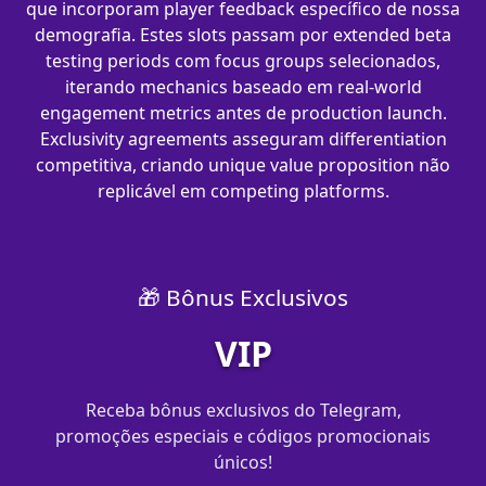
que incorporam player feedback específico de nossa
demografia. Estes slots passam por extended beta
testing periods com focus groups selecionados,
iterando mechanics baseado em real-world
engagement metrics antes de production launch.
Exclusivity agreements asseguram differentiation
competitiva, criando unique value proposition não
replicável em competing platforms.
🎁 Bônus Exclusivos
VIP
Receba bônus exclusivos do Telegram,
promoções especiais e códigos promocionais
únicos!