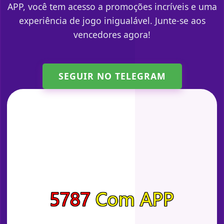
APP, você tem acesso a promoções incríveis e uma
experiência de jogo inigualável. Junte-se aos
vencedores agora!
SEGUIR NO TELEGRAM