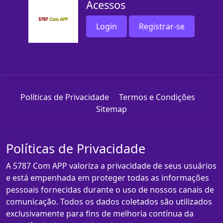
Acessos
Login
Registrar-se
Políticas de Privacidade
Termos e Condições
Sitemap
Políticas de Privacidade
A 5787 Com APP valoriza a privacidade de seus usuários
e está empenhada em proteger todas as informações
pessoais fornecidas durante o uso de nossos canais de
comunicação. Todos os dados coletados são utilizados
exclusivamente para fins de melhoria contínua da