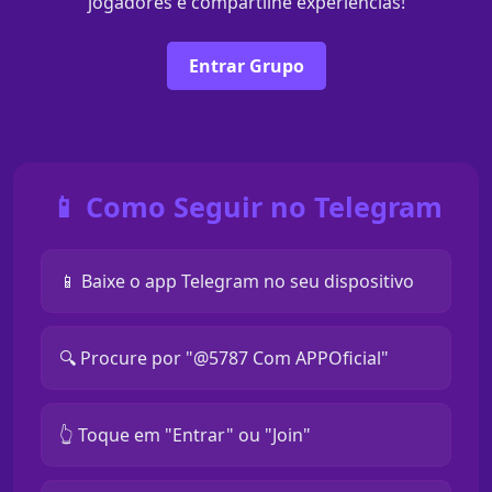
jogadores e compartilhe experiências!
Entrar Grupo
📱 Como Seguir no Telegram
📱 Baixe o app Telegram no seu dispositivo
🔍 Procure por "@5787 Com APPOficial"
👆 Toque em "Entrar" ou "Join"