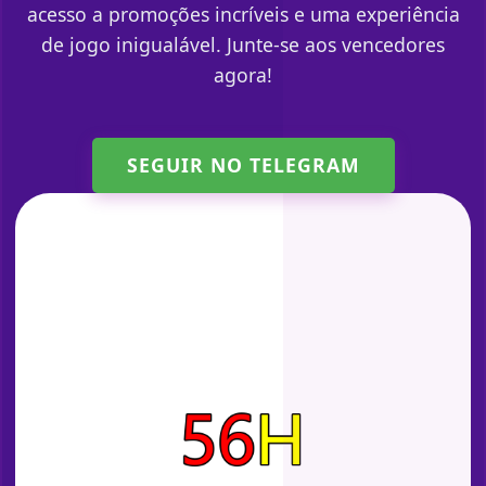
acesso a promoções incríveis e uma experiência
de jogo inigualável. Junte-se aos vencedores
agora!
SEGUIR NO TELEGRAM