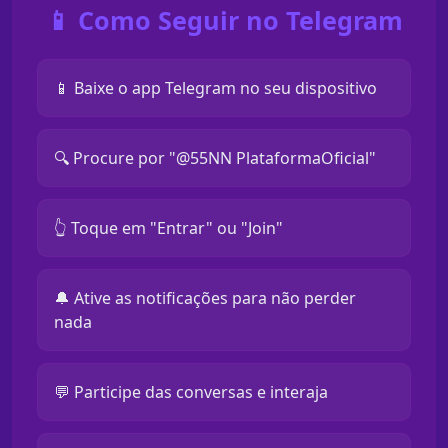
📱 Como Seguir no Telegram
📱 Baixe o app Telegram no seu dispositivo
🔍 Procure por "@55NN PlataformaOficial"
👆 Toque em "Entrar" ou "Join"
🔔 Ative as notificações para não perder
nada
💬 Participe das conversas e interaja