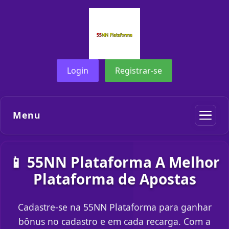
Login
Registrar-se
Menu
📱 55NN Plataforma A Melhor
Plataforma de Apostas
Cadastre-se na 55NN Plataforma para ganhar
bônus no cadastro e em cada recarga. Com a