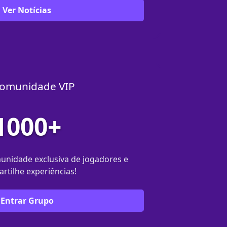
Ver Notícias
Comunidade VIP
1000+
unidade exclusiva de jogadores e
rtilhe experiências!
Entrar Grupo