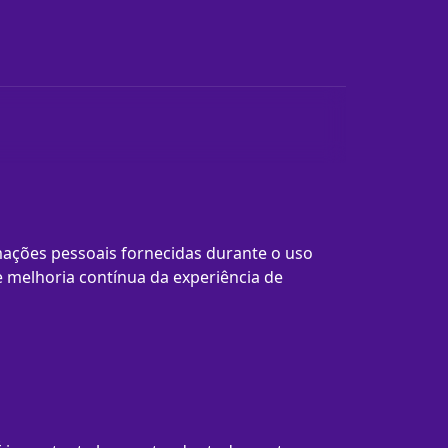
mações pessoais fornecidas durante o uso
e melhoria contínua da experiência de