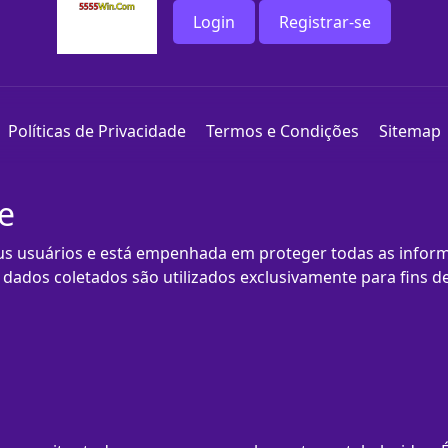
Login
Registrar-se
Políticas de Privacidade
Termos e Condições
Sitemap
de
eus usuários e está empenhada em proteger todas as infor
dados coletados são utilizados exclusivamente para fins d