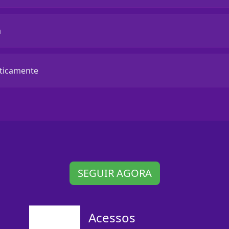
a
aticamente
SEGUIR AGORA
Acessos