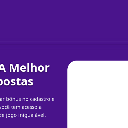
A Melhor
postas
ar bônus no cadastro e
você tem acesso a
e jogo inigualável.