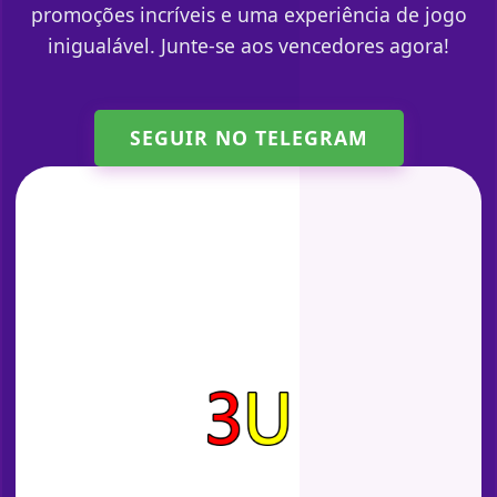
promoções incríveis e uma experiência de jogo
inigualável. Junte-se aos vencedores agora!
SEGUIR NO TELEGRAM