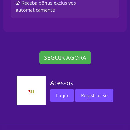
🎁 Receba bônus exclusivos
automaticamente
SEGUIR AGORA
Acessos
Login
Registrar-se