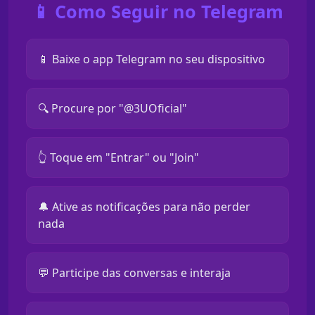
📱 Como Seguir no Telegram
📱 Baixe o app Telegram no seu dispositivo
🔍 Procure por "@3UOficial"
👆 Toque em "Entrar" ou "Join"
🔔 Ative as notificações para não perder
nada
💬 Participe das conversas e interaja