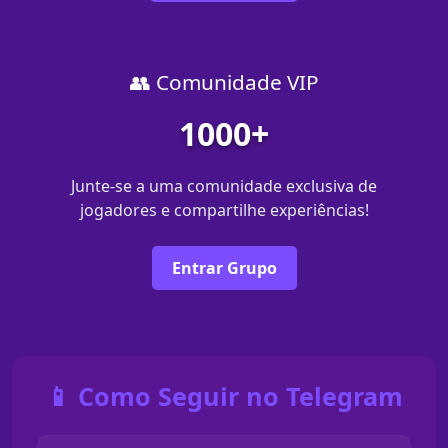
👥 Comunidade VIP
1000+
Junte-se a uma comunidade exclusiva de
jogadores e compartilhe experiências!
Entrar Grupo
📱 Como Seguir no Telegram