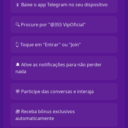
📱 Baixe o app Telegram no seu dispositivo
🔍 Procure por "@3SS VipOficial"
👆 Toque em "Entrar" ou "Join"
🔔 Ative as notificações para não perder
nada
💬 Participe das conversas e interaja
🎁 Receba bônus exclusivos
automaticamente