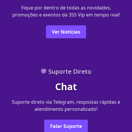
Fique por dentro de todas as novidades,
promoções e eventos da 3SS Vip em tempo real!
Ver Notícias
💬 Suporte Direto
Chat
Suporte direto via Telegram, respostas rápidas e
atendimento personalizado!
Falar Suporte