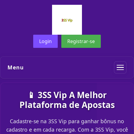
Login
Registrar-se
Menu
📱 3SS Vip A Melhor
Plataforma de Apostas
Cadastre-se na 3SS Vip para ganhar bônus no
cadastro e em cada recarga. Com a 3SS Vip, você