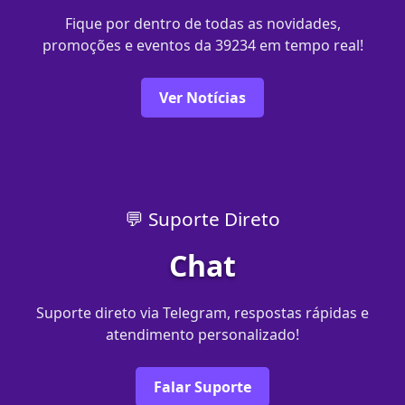
Fique por dentro de todas as novidades,
promoções e eventos da 39234 em tempo real!
Ver Notícias
💬 Suporte Direto
Chat
Suporte direto via Telegram, respostas rápidas e
atendimento personalizado!
Falar Suporte