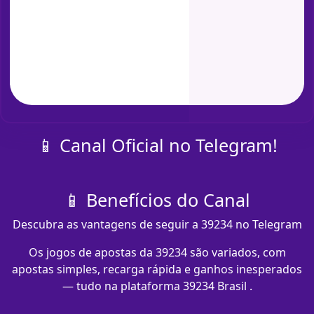
📱 Canal Oficial no Telegram!
📱 Benefícios do Canal
Descubra as vantagens de seguir a 39234 no Telegram
Os jogos de apostas da 39234 são variados, com
apostas simples, recarga rápida e ganhos inesperados
— tudo na plataforma 39234 Brasil .