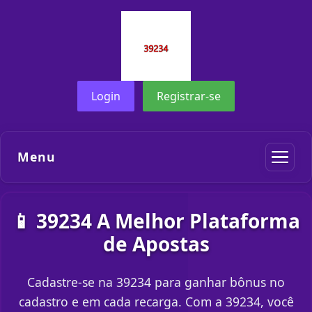
Login
Registrar-se
Menu
📱 39234 A Melhor Plataforma
de Apostas
Cadastre-se na 39234 para ganhar bônus no
cadastro e em cada recarga. Com a 39234, você