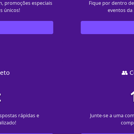
m, promoções especiais
Fique por dentro d
s únicos!
eventos da 
reto
👥 
t
espostas rápidas e
Junte-se a uma com
lizado!
compa