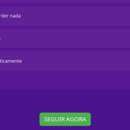
erder nada
a
aticamente
SEGUIR AGORA