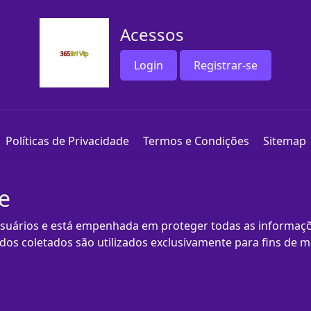
Acessos
Login
Registrar-se
Políticas de Privacidade
Termos e Condições
Sitemap
de
s usuários e está empenhada em proteger todas as informaç
os coletados são utilizados exclusivamente para fins de m