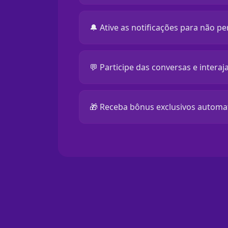
🔔 Ative as notificações para não p
💬 Participe das conversas e interaj
🎁 Receba bônus exclusivos autom