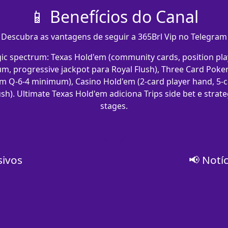
📱 Benefícios do Canal
Descubra as vantagens de seguir a 365Brl Vip no Telegram
ic spectrum: Texas Hold'em (community cards, position play 
, progressive jackpot para Royal Flush), Three Card Poker 
 em Q-6-4 minimum), Casino Hold'em (2-card player hand, 5-
ush). Ultimate Texas Hold'em adiciona Trips side bet e strateg
stages.
sivos
📢 Notí