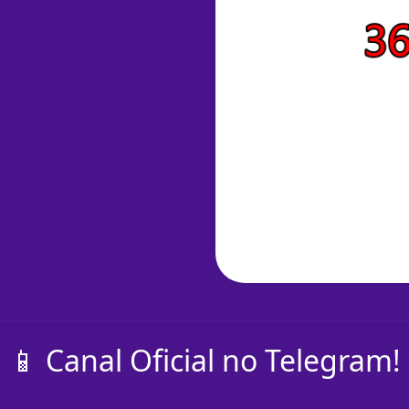
📱 Canal Oficial no Telegram!