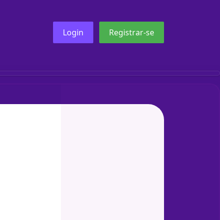
Login
Registrar-se