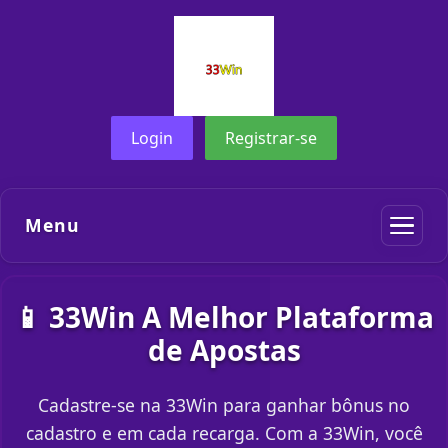
Login
Registrar-se
Menu
📱 33Win A Melhor Plataforma
de Apostas
Cadastre-se na 33Win para ganhar bônus no
cadastro e em cada recarga. Com a 33Win, você