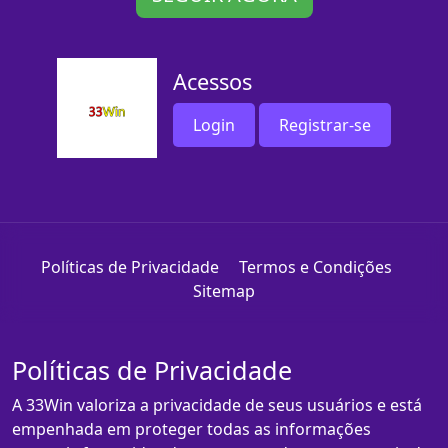
Acessos
Login
Registrar-se
Políticas de Privacidade
Termos e Condições
Sitemap
Políticas de Privacidade
A 33Win valoriza a privacidade de seus usuários e está
empenhada em proteger todas as informações