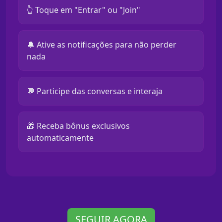
👆 Toque em "Entrar" ou "Join"
🔔 Ative as notificações para não perder
nada
💬 Participe das conversas e interaja
🎁 Receba bônus exclusivos
automaticamente
SEGUIR AGORA