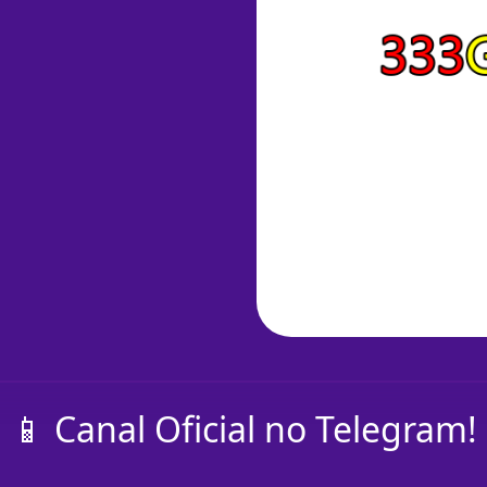
📱 Canal Oficial no Telegram!