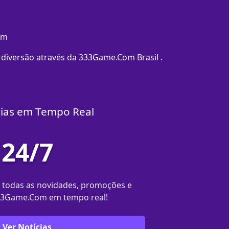
am
 diversão através da 333Game.Com Brasil .
cias em Tempo Real
24/7
e todas as novidades, promoções e
33Game.Com em tempo real!
Ver Notícias