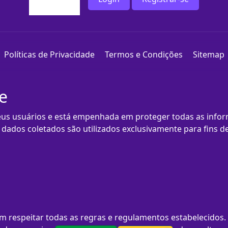
Políticas de Privacidade
Termos e Condições
Sitemap
de
eus usuários e está empenhada em proteger todas as infor
dados coletados são utilizados exclusivamente para fins d
espeitar todas as regras e regulamentos estabelecidos. É