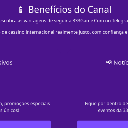
📱 Benefícios do Canal
escubra as vantagens de seguir a 333Game.Com no Telegr
e cassino internacional realmente justo, com confiança e
sivos
📢 Notí
m, promoções especiais
Fique por dentro d
s únicos!
eventos da 3