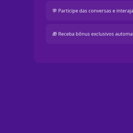
💬 Participe das conversas e interaj
🎁 Receba bônus exclusivos autom