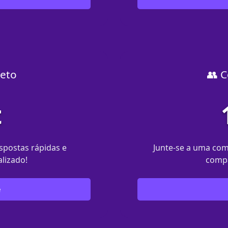
reto
👥 
t
espostas rápidas e
Junte-se a uma com
lizado!
compa
e