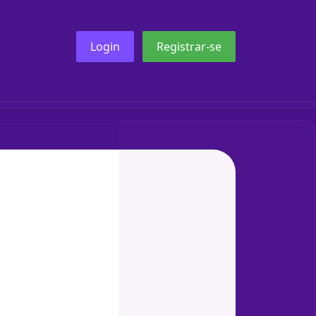
Login
Registrar-se