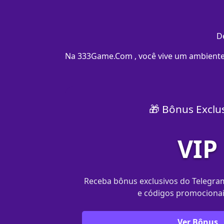
D
Na 333Game.Com , você vive um ambiente d
🎁 Bônus Exclu
VIP
Receba bônus exclusivos do Telegra
e códigos promocionai
Ver Bônus