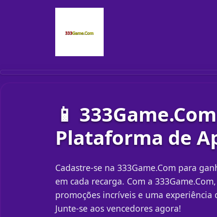
📱 333Game.Com
Plataforma de A
Cadastre-se na 333Game.Com para ganh
em cada recarga. Com a 333Game.Com, 
promoções incríveis e uma experiência d
Junte-se aos vencedores agora!