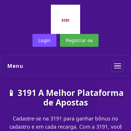
Login
Registrar-se
Menu
📱 3191 A Melhor Plataforma
de Apostas
Cadastre-se na 3191 para ganhar bônus no
cadastro e em cada recarga. Com a 3191, você