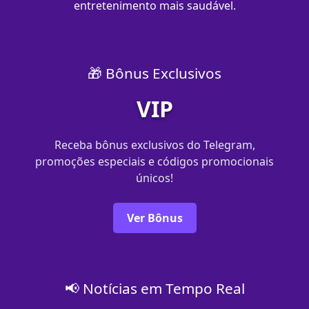
entretenimento mais saudável.
🎁 Bônus Exclusivos
VIP
Receba bônus exclusivos do Telegram,
promoções especiais e códigos promocionais
únicos!
Ver Bônus
📢 Notícias em Tempo Real