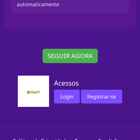
automaticamente
SEGUIR AGORA
Acessos
Login
Registrar-se