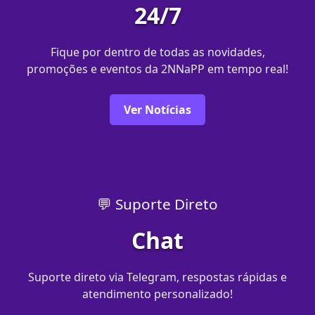
24/7
Fique por dentro de todas as novidades,
promoções e eventos da 2NNaPP em tempo real!
Ver Notícias
💬 Suporte Direto
Chat
Suporte direto via Telegram, respostas rápidas e
atendimento personalizado!