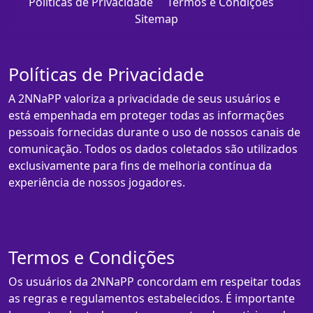
Políticas de Privacidade
Termos e Condições
Sitemap
Políticas de Privacidade
A 2NNaPP valoriza a privacidade de seus usuários e
está empenhada em proteger todas as informações
pessoais fornecidas durante o uso de nossos canais de
comunicação. Todos os dados coletados são utilizados
exclusivamente para fins de melhoria contínua da
experiência de nossos jogadores.
Termos e Condições
Os usuários da 2NNaPP concordam em respeitar todas
as regras e regulamentos estabelecidos. É importante