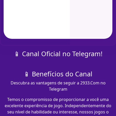
📱 Canal Oficial no Telegram!
📱 Benefícios do Canal
Descubra as vantagens de seguir a 2933.Com no
Telegram
Temos o compromisso de proporcionar a você uma
excelente experiência de jogo. Independentemente do
seu nível de habilidade ou interesse, nossos jogos o