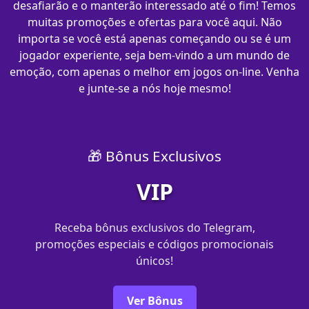
desafiarão e o manterão interessado até o fim! Temos
muitas promoções e ofertas para você aqui. Não
importa se você está apenas começando ou se é um
jogador experiente, seja bem-vindo a um mundo de
emoção, com apenas o melhor em jogos on-line. Venha
e junte-se a nós hoje mesmo!
🎁 Bônus Exclusivos
VIP
Receba bônus exclusivos do Telegram,
promoções especiais e códigos promocionais
únicos!
Ver Bônus