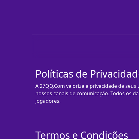
Políticas de Privacida
A 27QQ.Com valoriza a privacidade de seus
nossos canais de comunicação. Todos os dad
jogadores.
Termos e Condições