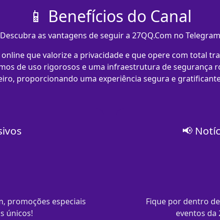
📱 Benefícios do Canal
Descubra as vantagens de seguir a 27QQ.Com no Telegra
nline que valorize a privacidade e que opere com total tr
ermos de uso rigorosos e uma infraestrutura de segurança 
eiro, proporcionando uma experiência segura e gratificante
sivos
📢 Notí
m, promoções especiais
Fique por dentro d
s únicos!
eventos da