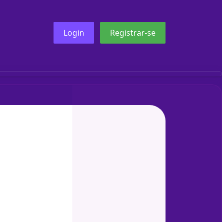
Login
Registrar-se