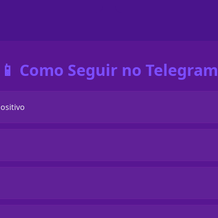
📱 Como Seguir no Telegram
ositivo