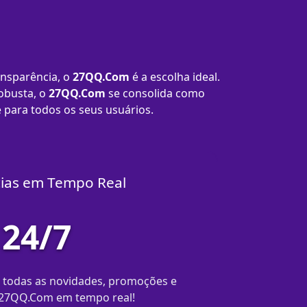
m
ansparência, o
27QQ.Com
é a escolha ideal.
robusta, o
27QQ.Com
se consolida como
 para todos os seus usuários.
cias em Tempo Real
24/7
e todas as novidades, promoções e
 27QQ.Com em tempo real!