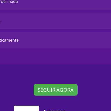
erder nada
a
aticamente
SEGUIR AGORA