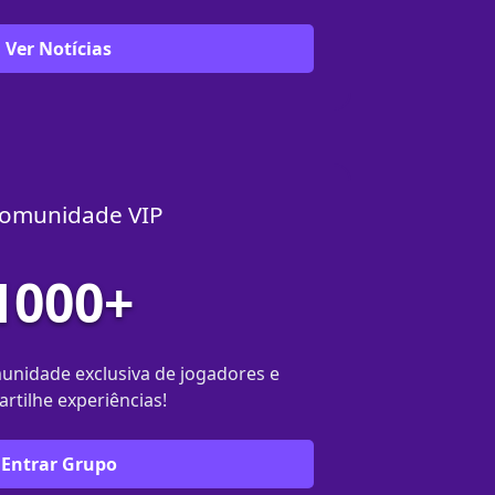
Ver Notícias
Comunidade VIP
1000+
unidade exclusiva de jogadores e
rtilhe experiências!
Entrar Grupo