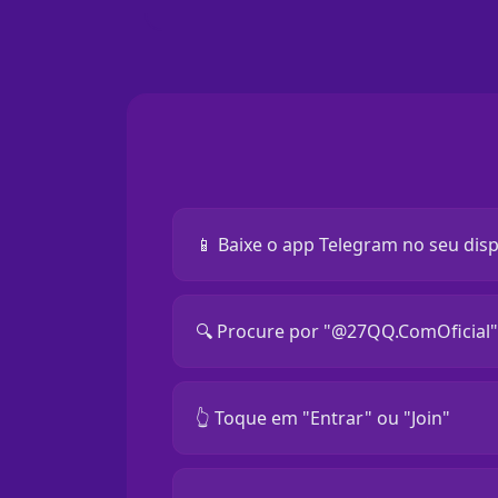
📱 Baixe o app Telegram no seu disp
🔍 Procure por "@27QQ.ComOficial"
👆 Toque em "Entrar" ou "Join"