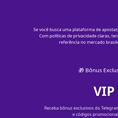
Se você busca uma plataforma de apostas o
Com políticas de privacidade claras, t
referência no mercado brasil
🎁 Bônus Exclu
VIP
Receba bônus exclusivos do Telegra
e códigos promocionai