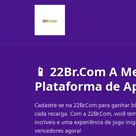
📱 22Br.Com A M
Plataforma de A
Cadastre-se na 22Br.Com para ganhar b
cada recarga. Com a 22Br.Com, você te
incríveis e uma experiência de jogo inig
vencedores agora!