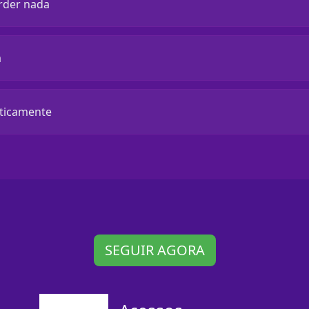
erder nada
a
aticamente
SEGUIR AGORA