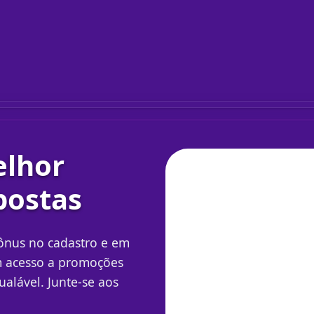
elhor
postas
ônus no cadastro e em
m acesso a promoções
ualável. Junte-se aos