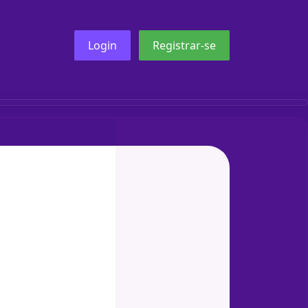
Login
Registrar-se