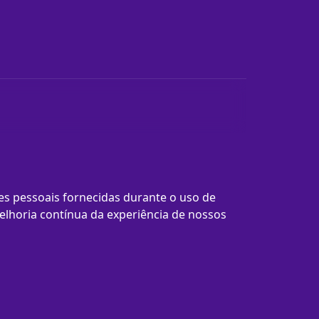
es pessoais fornecidas durante o uso de
elhoria contínua da experiência de nossos