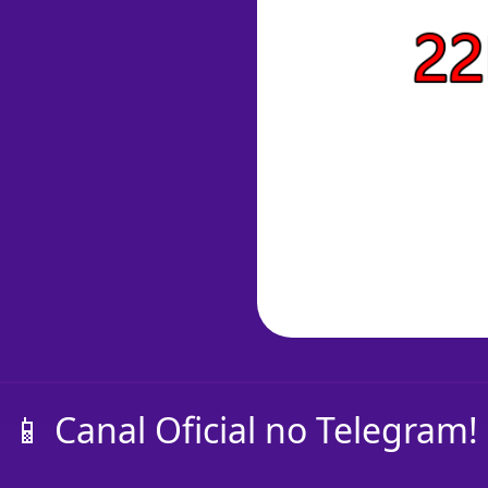
📱 Canal Oficial no Telegram!