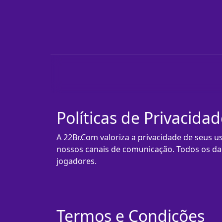
Políticas de Privacida
A 22Br.Com valoriza a privacidade de seus 
nossos canais de comunicação. Todos os dad
jogadores.
Termos e Condições