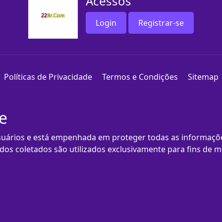
Acessos
Login
Registrar-se
Políticas de Privacidade
Termos e Condições
Sitemap
de
usuários e está empenhada em proteger todas as informaçõ
os coletados são utilizados exclusivamente para fins de m