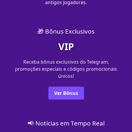
antigos jogadores.
🎁 Bônus Exclusivos
VIP
Receba bônus exclusivos do Telegram,
promoções especiais e códigos promocionais
únicos!
Ver Bônus
📢 Notícias em Tempo Real