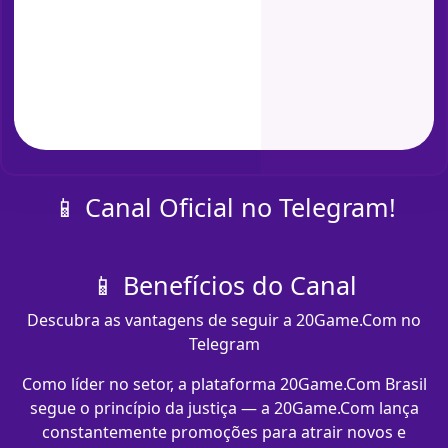
📱 Canal Oficial no Telegram!
📱 Benefícios do Canal
Descubra as vantagens de seguir a 20Game.Com no
Telegram
Como líder no setor, a plataforma 20Game.Com Brasil
segue o princípio da justiça — a 20Game.Com lança
constantemente promoções para atrair novos e