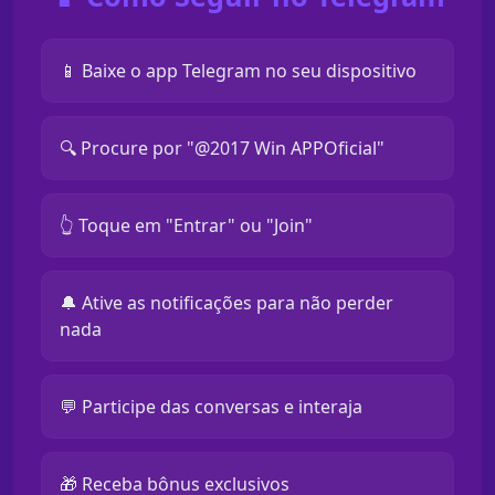
📱 Baixe o app Telegram no seu dispositivo
🔍 Procure por "@2017 Win APPOficial"
👆 Toque em "Entrar" ou "Join"
🔔 Ative as notificações para não perder
nada
💬 Participe das conversas e interaja
🎁 Receba bônus exclusivos