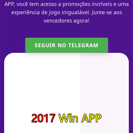
APP, você tem acesso a promoções incríveis e uma
experiência de jogo inigualável. Junte-se aos
vencedores agora!
SEGUIR NO TELEGRAM