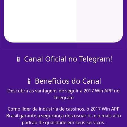
📱 Canal Oficial no Telegram!
📱 Benefícios do Canal
Descubra as vantagens de seguir a 2017 Win APP no
Telegram
Como líder da indústria de cassinos, o 2017 Win APP
Brasil garante a segurança dos usuários e o mais alto
padrão de qualidade em seus serviços.