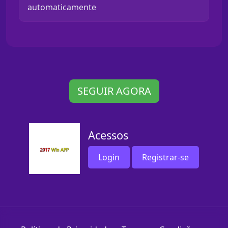
automaticamente
SEGUIR AGORA
Acessos
Login
Registrar-se