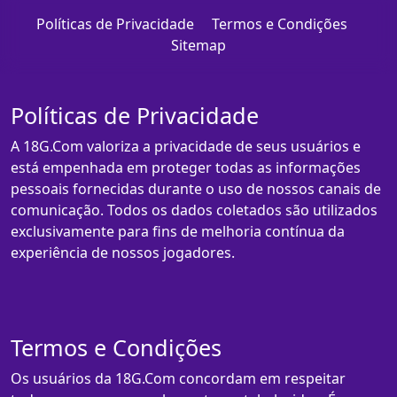
Políticas de Privacidade
Termos e Condições
Sitemap
Políticas de Privacidade
A 18G.Com valoriza a privacidade de seus usuários e
está empenhada em proteger todas as informações
pessoais fornecidas durante o uso de nossos canais de
comunicação. Todos os dados coletados são utilizados
exclusivamente para fins de melhoria contínua da
experiência de nossos jogadores.
Termos e Condições
Os usuários da 18G.Com concordam em respeitar