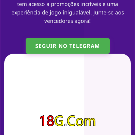
tem acesso a promoções incríveis e uma
experiência de jogo inigualável. Junte-se aos
vencedores agora!
SEGUIR NO TELEGRAM