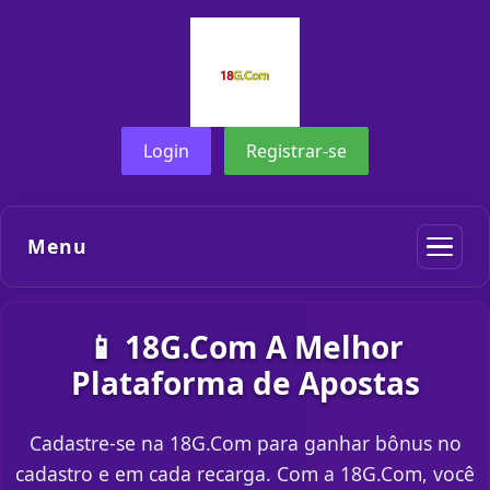
Login
Registrar-se
Menu
📱 18G.Com A Melhor
Plataforma de Apostas
Cadastre-se na 18G.Com para ganhar bônus no
cadastro e em cada recarga. Com a 18G.Com, você