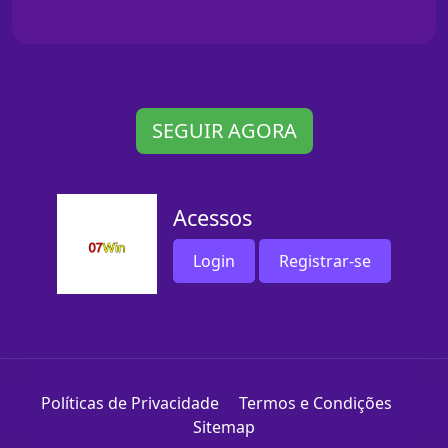
SEGUIR AGORA
Acessos
Login
Registrar-se
Políticas de Privacidade
Termos e Condições
Sitemap