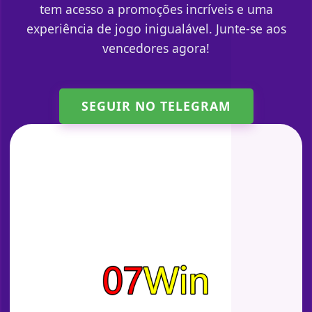
tem acesso a promoções incríveis e uma
experiência de jogo inigualável. Junte-se aos
vencedores agora!
SEGUIR NO TELEGRAM